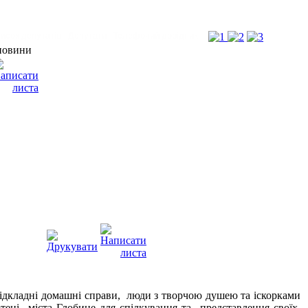
исок депутатів
Депутати
Телефоний довідник
новини
відкладні домашні справи, люди з творчою душею та іскорками
іотеці міста Глобине для спілкування та представлення своїх