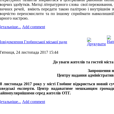
ворчих здобутків. Митці літературного слова свої переживання,
вичних речей, вміють передати такою палітрою і внутрішнім зм
ворчістю переосмислити та по іншому сприймати навколишній 
арного настрою.
етальніше...
Add comment
овідомлення Глобинської міської ради
'ятниця, 24 листопада 2017 15:44
До уваги жителів та гостей міста Гл
Запрошення н
Центру надання адміністратив
8
листопада
2017 року
у
місті Глобин
е
відкриється
новий су
шведські експерти. Центр надаватиме мешканцям громад
найпопулярнішими
серед
жителів ОТГ.
етальніше...
Add comment