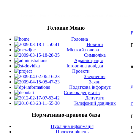
Головна
Новини
Міський голова
Символіка
Адміністрація
Головне Меню
Р
Головна
Новини
П
Міський голова
Символіка
Адміністрація
Історична довідка
н
Проекти
Звернення
Заяви
Д
Податкова інформує
Список депутатів
Депутати
Телефоний довідник
Л
Нормативно-правова база
П
Публічна інформація
Щ
Проекти рішень
л