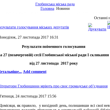
Глобинська міська рада
Головна
Новини
Історична довідка
Проекти
Звернення
Заяви
Податкова інформує
Сп
Останні 
езультати голосування міських депутатів
онеділок, 27 листопада 2017 16:31
Результати поіменного голосування
а 27 (позачерговій) сесії Глобинської міської ради І скликання
від 27 листопада 2017 року
етальніше...
Add comment
ітератори Глобинщини мріють про своє громадське об’єднання
'ятниця, 24 листопада 2017 15:56
омісяця, як правило, у вихідний день, полишивши всі свої не
ітературних талантів збираються в центральній районній бібл