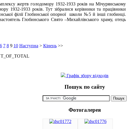
омплексу жертв голодомору 1932-1933 років на Мічурянському
ору 1932-1933 років. Тут зібралися керівники та працівники
инської філії Глобинської опорної школи №5 й інші глобинці.
стоятель Глобинського Свято –Михайлівського храму, отець
6
7
8
9
10
Наступна
>
Кінець
>>
NT_OF_TOTAL
Графік збору відходів
Пошук по сайту
Фотогалерея