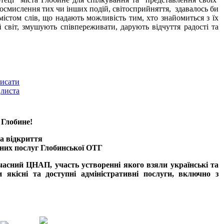
 осмислення тих чи інших подій, світосприйняття, здавалось би
істом слів, що надають можливість тим, хто знайомиться з їх
світ, змушують співпереживати, дарують відчуття радості та
обине!
а відкриття
них послуг
Глобинської ОТГ
часний ЦНАП, участь устворенні якого взяли українські та
и
якісні та доступні адміністративні послуги, включно з