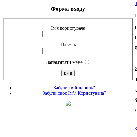
З
Форма входу
П
Ім'я користувача
Пароль
Запам'ятати мене
2
П
Забули свій пароль?
з
Забули своє Ім’я Користувача?
б
Д
З