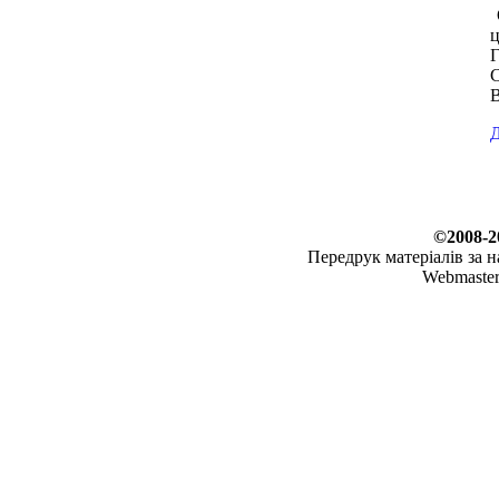
О
ц
Г
С
Д
©2008-2
Передрук матеріалів за 
Webmaste