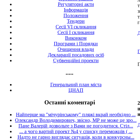
Регуляторні акти
т
Інформація
з
Положення
т
Тендери
г
Сесії VI скликання
Сесії I скликання
Д
Виконком
Програми і Порядки
Очищення влади
П
Декларації посадових осіб
Субвенційні проекти
П
.....
Генеральний план міста
ЦНАП
Останні коментарі
2
Найперше ма "мічурінському" пляжі вкрай необхідно ...
Олександр Володимирович, звісно, МР не може це зро...
Д
Пане Валерій дозвольте з Вами не погодитися. Стіл...
... а чого вартий проект №4 у списку переможців ( ...
Надто не гарно виглядає ситуація, коли в конкурсны...