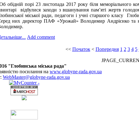
б обідній порі 23 листопада 2017 року біля меморіального к
винтарі відбулися заходи з вшанування пам’яті жертв голодом
лобинської міської ради, педагоги і учні старшого класу Глоб
еред них директор ПАФ «Урожай» Володимир Андрієнко та на
Володимир.
етальніше...
Add comment
<<
Початок
<
Попередня
1
2
3
4
5
JPAGE_CURRE
016 "Глобинська міська рада"
наявністю посилання на
www.globyne-rada.gov.ua
r:
WebMaster@globyne-rada.gov.ua