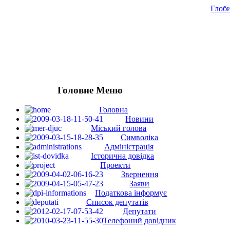
Глоби
Головна
Новини
Міський голова
Символіка
Адміністрація
Історичн
Головне Меню
Головна
Новини
Міський голова
Символіка
Адміністрація
Історична довідка
Проекти
Звернення
Заяви
Податкова інформує
Список депутатів
Депутати
Телефоний довідник