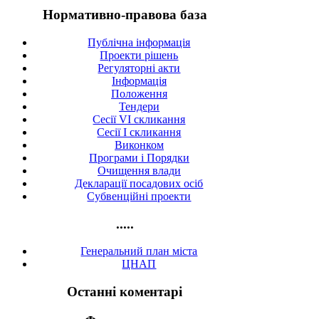
Нормативно-правова база
Публічна інформація
Проекти рішень
Регуляторні акти
Інформація
Положення
Тендери
Сесії VI скликання
Сесії I скликання
Виконком
Програми і Порядки
Очищення влади
Декларації посадових осіб
Субвенційні проекти
.....
Генеральний план міста
ЦНАП
Останні коментарі