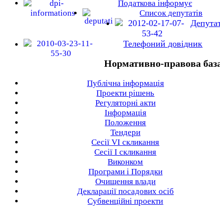
Податкова інформує
Список депутатів
Депута
Телефоний довідник
Нормативно-правова баз
Публічна інформація
Проекти рішень
Регуляторні акти
Інформація
Положення
Тендери
Сесії VI скликання
Сесії I скликання
Виконком
Програми і Порядки
Очищення влади
Декларації посадових осіб
Субвенційні проекти