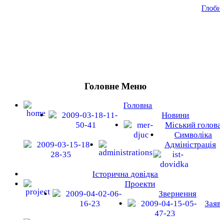
Глоби
Головна
Новини
Міський голова
Символіка
Адміністрація
Історичн
Головне Меню
Головна
Новини
Міський голов
Символіка
Адміністрація
Історична довідка
Проекти
Звернення
Зая