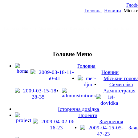
Глоби
Головна
Новини
Міськи
Головна
Новини
Міський голова
Символіка
Адміністрація
Історичн
Головне Меню
Головна
Новини
Міський голов
Символіка
Адміністрація
Історична довідка
Проекти
Звернення
Зая