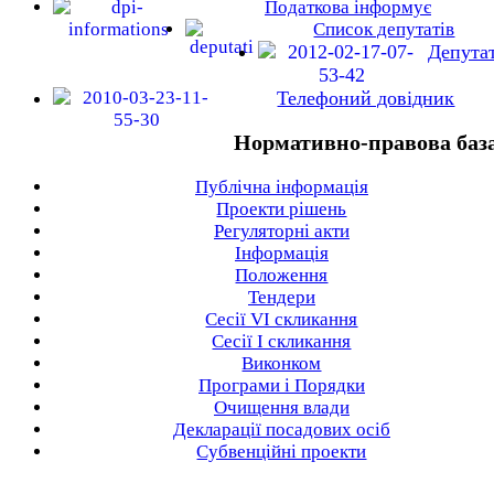
Податкова інформує
Список депутатів
Депута
Телефоний довідник
Нормативно-правова баз
Публічна інформація
Проекти рішень
Регуляторні акти
Інформація
Положення
Тендери
Сесії VI скликання
Сесії I скликання
Виконком
Програми і Порядки
Очищення влади
Декларації посадових осіб
Субвенційні проекти