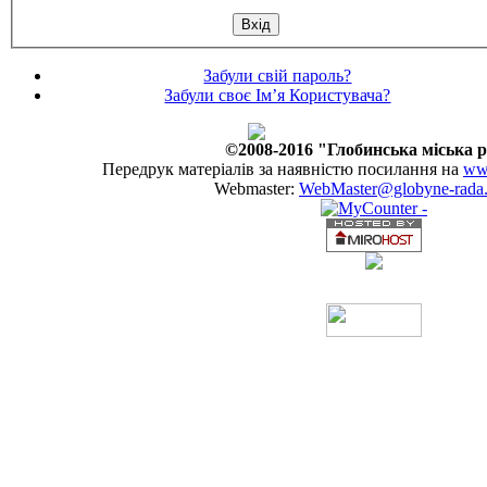
Забули свій пароль?
Забули своє Ім’я Користувача?
©2008-2016 "Глобинська міська 
Передрук матеріалів за наявністю посилання на
www
Webmaster:
WebMaster@globyne-rada.