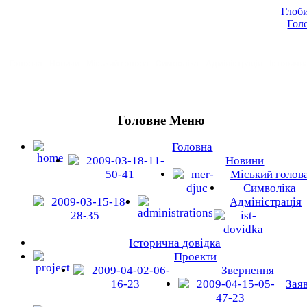
Глоби
Гол
Головна
Новини
Міський голова
Символіка
Адміністрація
Історичн
Головне Меню
Головна
Новини
Міський голов
Символіка
Адміністрація
Історична довідка
Проекти
Звернення
Зая