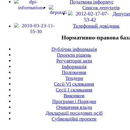
Податкова інформує
Список депутатів
Депута
Телефоний довідник
Нормативно-правова баз
Публічна інформація
Проекти рішень
Регуляторні акти
Інформація
Положення
Тендери
Сесії VI скликання
Сесії I скликання
Виконком
Програми і Порядки
Очищення влади
Декларації посадових осіб
Субвенційні проекти