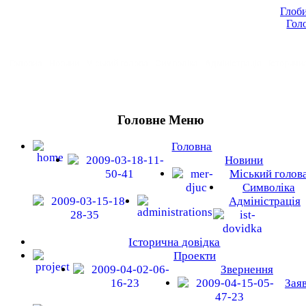
Глоби
Гол
Головна
Новини
Міський голова
Символіка
Адміністрація
Історичн
Головне Меню
Головна
Новини
Міський голов
Символіка
Адміністрація
Історична довідка
Проекти
Звернення
Зая