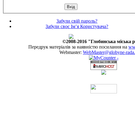
Забули свій пароль?
Забули своє Ім’я Користувача?
©2008-2016 "Глобинська міська 
Передрук матеріалів за наявністю посилання на
www
Webmaster:
WebMaster@globyne-rada.