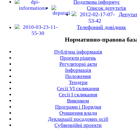
Податкова інформує
Список депутатів
Депута
Телефоний довідник
Нормативно-правова баз
Публічна інформація
Проекти рішень
Регуляторні акти
Інформація
Положення
Тендери
Сесії VI скликання
Сесії I скликання
Виконком
Програми і Порядки
Очищення влади
Декларації посадових осіб
Субвенційні проекти