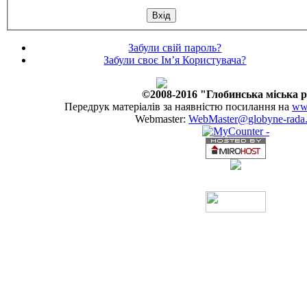
Забули свій пароль?
Забули своє Ім’я Користувача?
©2008-2016 "Глобинська міська 
Передрук матеріалів за наявністю посилання на
www
Webmaster:
WebMaster@globyne-rada.