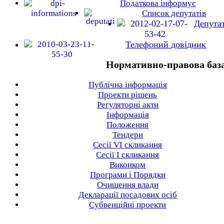
Податкова інформує
Список депутатів
Депута
Телефоний довідник
Нормативно-правова баз
Публічна інформація
Проекти рішень
Регуляторні акти
Інформація
Положення
Тендери
Сесії VI скликання
Сесії I скликання
Виконком
Програми і Порядки
Очищення влади
Декларації посадових осіб
Субвенційні проекти