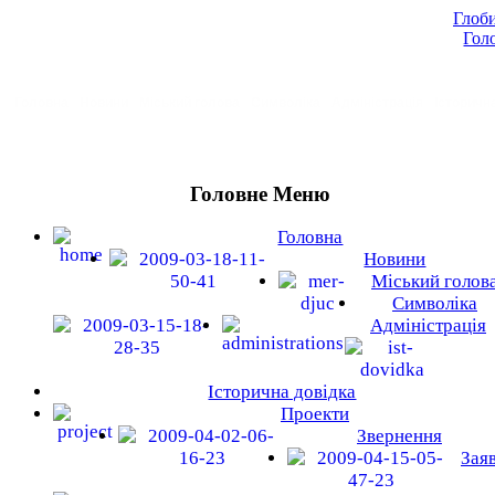
Глоби
Гол
Головна
Новини
Міський голова
Символіка
Адміністрація
Історичн
Головне Меню
Головна
Новини
Міський голов
Символіка
Адміністрація
Історична довідка
Проекти
Звернення
Зая