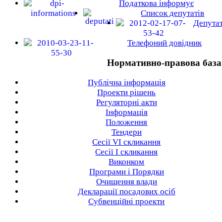
Податкова інформує
Список депутатів
Депута
Телефоний довідник
Нормативно-правова база
Публічна інформація
Проекти рішень
Регуляторні акти
Інформація
Положення
Тендери
Сесії VI скликання
Сесії I скликання
Виконком
Програми і Порядки
Очищення влади
Декларації посадових осіб
Субвенційні проекти
.....