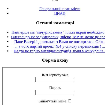
Генеральний план міста
ЦНАП
Останні коментарі
Найперше ма "мічурінському" пляжі вкрай необхідно .
Олександр Володимирович, звісно, МР не може це зро.
Пане Валерій дозвольте з Вами не погодитися. Стіл..
... а чого вартий проект №4 у списку переможців ( ...
Надто не гарно виглядає ситуація, коли в конкурсны..
Форма входу
Ім'я користувача
Пароль
Запам'ятати мене