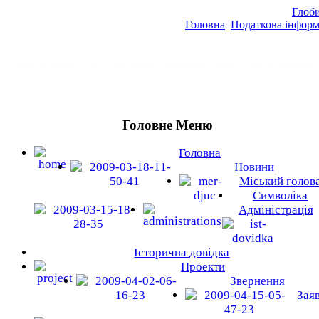
Глоби
Головна
Податкова інфор
Головна
Новини
Міський голова
Символіка
Адміністрація
Історичн
Головне Меню
Головна
Новини
Міський голов
Символіка
Адміністрація
Історична довідка
Проекти
Звернення
Зая