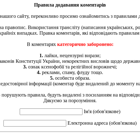
Правила додавання коментарів
 нашого сайту, переконливо просимо ознайомитись з правилами д
 на правопис. Використання трансліту (написання українських, 
 крайніх випадках. Правка коментарів, які відповідають правилам 
В коментарях
категорично заборонено:
1.
лайки, нецензурні вирази;
аконів Конституції України, некоректних висловів щодо держав
3.
ознак ксенофобії та релігійної ворожнечі;
4.
реклами, спаму, флуду тощо.
5.
особиста образа.
достовірної інформації (коментар буде видалений до моменту на
о порушують правила, будуть видалені з посиланням на відповід
Дякуємо за порозуміння.
Ім'я (обов'язкове)
Електронна адреса (обов'язкова)