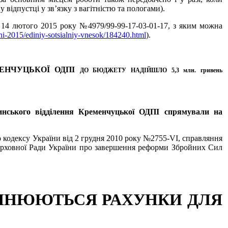
відпустці у зв’язку з вагітністю та пологами).
 14 лютого 2015 року №4979/99-99-17-03-01-17, з яким можна
ini-2015/ediniy-sotsialniy-vnesok/184240.html
).
МЕНЧУЦЬКОЇ ОДПІ
ДО БЮДЖЕТУ НАДІЙШЛО 5,3 млн. гривень
бинського відділення Кременчуцької ОДПІ спрямували на
 кодексу України від 2 грудня 2010 року №2755-VI, справляння
ерховної Ради України про завершення реформи Збройних Сил
 ЗМІНЮЮТЬСЯ РАХУНКИ
ДЛЯ