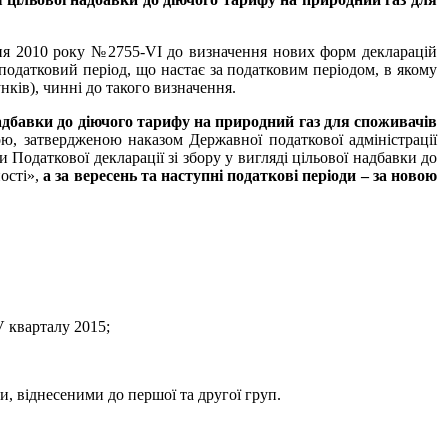
удня 2010 року №2755-VI до визначення нових форм декларацій
а податковий період, що настає за податковим періодом, в якому
ків), чинні до такого визначення.
надбавки до діючого тарифу на природний газ для споживачів
ю, затвердженою наказом Державної податкової адміністрації
Податкової декларації зі збору у вигляді цільової надбавки до
ості»,
а за вересень та наступні податкові періоди – за новою
V кварталу 2015;
и, віднесеними до першої та другої груп.