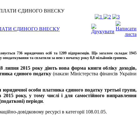
 СПЛАТИ ЄДИНОГО ВНЕСКУ
исок депутатів
Депутати
Телефоний довідник
ПЛАТИ ЄДИНОГО ВНЕСКУ
ковується 736 юридичних осіб та 1209 підприємців. Що загалом складає 1945
му оподаткування та сплатили за нею з початку року 8,8 мільйонів гривень
.
28 липня 2015 року діють нова форма книги обліку доходів,
тника єдиного податку
(накази Міністерства фінансів України
 юридичної особи платника єдиного податку третьої групи,
в 2015 року, у тому числі і для самостійного виправлення
(податкові) періоди
.
ційно-довідковому ресурсі в категорії 108.01.05.