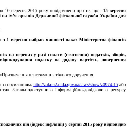
 10 вересня 2015 року повідомлено про те, що з
15 вересня
і на ім’я органів Державної фіскальної служби України для
!
що
з 1 вересня набрав чинності наказ Міністерства фінансів
в на переказ у разі сплати (стягнення) податків, зборів,
 відшкодування податку на додану вартість, повернення
 «Призначення платежу» платіжного доручення.
 за посиланням:
http://zakon2.rada.gov.ua/laws/show/z0974-15
або
нти» Загальнодоступного інформаційно-довідкового ресурсу
споживчих цін (індекс інфляції) у серпні 2015 року відповідно