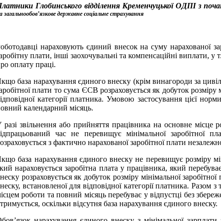
латники Глобинського відділення Кременчуцької ОДПІ з поч
а загальнообов’язкове державне соціальне страхування
оботодавці нараховують єдиний внесок на суму нарахованої за
аробітну плати, інші заохочувальні та компенсаційні виплати, у 
ро оплату праці.
кщо база нарахування єдиного внеску (крім винагороди за циві
аробітної плати то сума ЄСВ розраховується як добуток розміру м
ідповідної категорії платника. Умовою застосування цієї нор
овний календарний місяць.
 разі звільнення або прийняття працівника на основне місце р
ідпрацьований час не перевищує мінімальної заробітної пл
озраховується з фактично нарахованої заробітної плати незалежно 
кщо база нарахування єдиного внеску не перевищує розміру міні
кий нараховується заробітна плата у працівника, який перебуває
неску розраховується як добуток розміру мінімальної заробітної 
неску, встановленої для відповідної категорії платника. Разом
ісцем роботи та повний місяць перебуває у відпустці без збереж
тримується, оскільки відсутня база нарахування єдиного внеску.
бов’язок нарахування єдиного внеску з мінімальної зарплати 