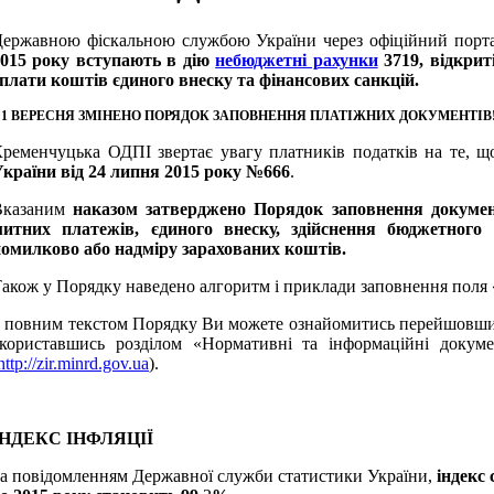
ержавною фіскальною службою України через офіційний портал
2015 року вступають в дію
небюджетні рахунки
3719, відкрит
плати коштів єдиного внеску та фінансових санкцій.
 1 ВЕРЕСНЯ ЗМІНЕНО ПОРЯДОК ЗАПОВНЕННЯ ПЛАТІЖНИХ ДОКУМЕНТІВ
ременчуцька ОДПІ звертає увагу платників податків на те, 
країни від 24 липня 2015 року №666
.
Вказаним
наказом затверджено Порядок заповнення документі
митних платежів, єдиного внеску, здійснення бюджетного
омилково або надміру зарахованих коштів.
акож у Порядку наведено алгоритм і приклади заповнення поля
 повним текстом Порядку Ви можете ознайомитись перейшовши
користавшись розділом «Нормативні та інформаційні докуме
http://zir.minrd.gov.ua
).
ІНДЕКС ІНФЛЯЦІЇ
а повідомленням Державної служби статистики України,
індекс 