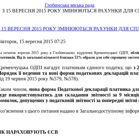
Глобинська міська рада
З 15 ВЕРЕСНЯ 2015 РОКУ ЗМІНЮЮТЬСЯ РАХУНКИ ДЛЯ
Історична довідка
Проекти
Звернення
Заяви
Податкова інформує
Сп
З 15 ВЕРЕСНЯ 2015 РОКУ ЗМІНЮЮТЬСЯ РАХУНКИ ДЛЯ С
івторок, 15 вересня 2015 07:25
а початок вересня 2015 року в Глобинському відділенні Кременчуцької ОДПІ,
облі
латників. Від їх загальної кількості близько 53% обрали для себе спрощену систе
ременчуцька ОДПІ нагадує платникам єдиного податку, що
з 
орядок її ведення та нові форми податкових декларацій пла
ід 19 червня 2015 року №579, №578).
Таким чином,
нова форма Податкової декларації платника для
уде використовуватись для складання звітності за 9 місяці
омилок, допущених у податковій звітності за попередні звітні 
оз’яснення з цього питання надано в Загальнодоступному інформа
ЯК НАРАХОВУЮТЬ ЄСВ