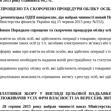
о 2015 року становить
99,
2
%.
СПРОЩЕНО ТА СКОРОЧЕНО ПРОЦЕДУРИ ОБЛІКУ ОСІБ
ременчуцька ОДПІ повідомляє, що набрав чинності новий Пор
іністерства фінансів України від 15 червня 2015 року №552).
овим Порядком спрощено та скорочено процедури обліку осіб,
 взяття на облік осіб, які здійснюють операції з товарами, прово
верненням таких осіб (у т.ч. засобами електронного зв’язку) аб
 форму заяви про взяття на облік особи, яка здійснює операції з 
 виключено необхідність надання копій реєстраційних та статутн
 відмінено картку обліку осіб, які здійснюють операції з товарами
 реалізовано можливість отримання витягу з реєстру осіб, які зд
ПЛАТНИКИ ЗБОРУ У ВИГЛЯДІ ЦІЛЬОВОЇ НАДБАВК
СПОЖИВАЧІВ УСІХ ФРМ ВЛАСНОСТІ ЗА ВЕРЕСЕНЬ З
З 28 серпня 2015 року набрав чинності наказ Міністерст
атверджено нову форму податкової декларації збору у вигляд