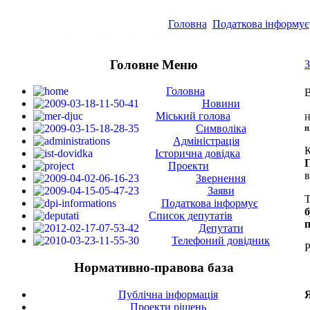
Головна
Податкова інформує
Головна
Новини
Міський голова
Символіка
Адміністрація
Головне Меню
Головна
В
Новини
Міський голова
Н
Символіка
п
Адміністрація
К
Історична довідка
П
Проекти
в
Звернення
Заяви
Податкова інформує
б
Список депутатів
п
Депутати
Телефоний довідник
Р
Нормативно-правова база
Публічна інформація
Проекти рішень