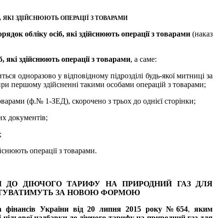
,
ЯКІ ЗДІЙСНЮЮТЬ ОПЕРАЦІЇ З ТОВАРАМИ
ядок обліку осіб, які здійснюють операції з товарами
(наказ
 які здійснюють операції з товарами
, а саме:
диться одноразово у відповідному підрозділі будь-якої митниці за
о при першому здійсненні такими особами операцій з товарами;
товарами (ф.№ 1-ЗЕД), скорочено з трьох до однієї сторінки;
их документів;
;
ійснюють операції з товарами.
И ДО ДІЮЧОГО ТАРИФУ НА ПРИРОДНИЙ ГАЗ ДЛЯ
ВІТУВАТИМУТЬ ЗА НОВОЮ ФОРМОЮ
ва фінансів України від 20 липня 2015 року №654
,
яким
і цільової надбавки до діючого тарифу на природний газ для