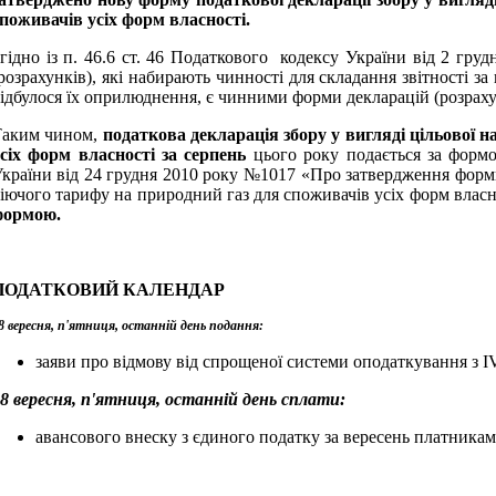
поживачів усіх форм власності.
гідно із п. 46.6 ст. 46 Податкового кодексу України від 2 гр
розрахунків), які набирають чинності для складання звітності з
ідбулося їх оприлюднення, є чинними форми декларацій (розрахун
Таким чином,
податкова декларація збору у вигляді цільової 
сіх форм власності за серпень
цього року подається за формо
країни від 24 грудня 2010 року №1017 «Про затвердження форми 
іючого тарифу на природний газ для споживачів усіх форм власн
формою.
ПОДАТКОВИЙ КАЛЕНДАР
8 вересня, п'ятниця, о
станній день подання:
заяви про відмову від спрощеної системи оподаткування з І
8 вересня, п'ятниця, о
станній день сплати:
авансового внеску з єдиного податку за вересень платникам