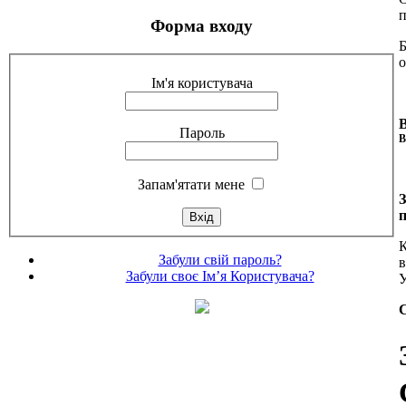
п
Форма входу
Б
о
Ім'я користувача
Пароль
В
Запам'ятати мене
п
К
Забули свій пароль?
в
Забули своє Ім’я Користувача?
У
С