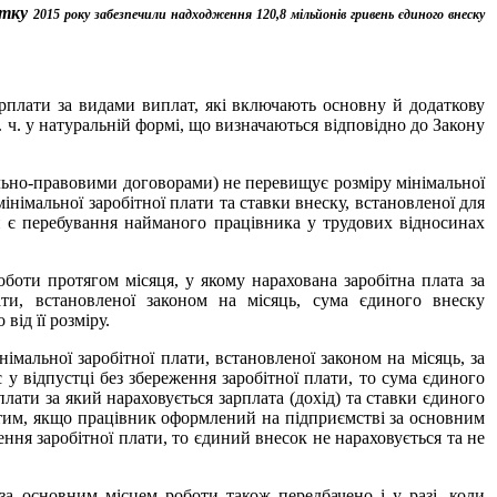
атку
2015 року забезпечили надходження 120,8 мільйонів гривень
єдиного внеску
рплати за видами виплат, які включають основну й додаткову
т. ч. у натуральній формі, що визначаються відповідно до Закону
льно-правовими договорами) не перевищує розміру мінімальної
інімальної заробітної плати та ставки внеску, встановленої для
ми є перебування найманого працівника у трудових відносинах
оботи протягом місяця, у якому нарахована заробітна плата за
ати, встановленої законом на місяць, сума єдиного внеску
від її розміру.
мальної заробітної плати, встановленої законом на місяць, за
 у відпустці без збереження заробітної плати, то сума єдиного
плати за який нараховується зарплата (дохід) та ставки єдиного
 з тим, якщо працівник оформлений на підприємстві за основним
ення заробітної плати, то єдиний внесок не нараховується та не
за основним місцем роботи також передбачено і у разі, коли