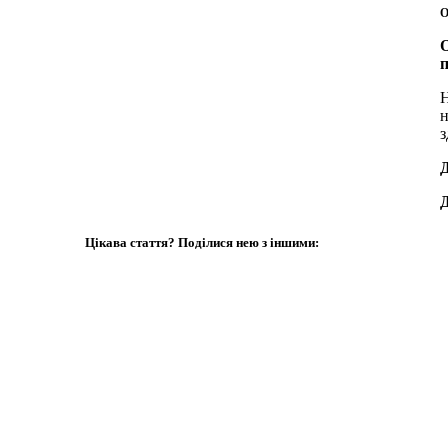
О
п
Н
н
з
Д
Д
Цікава стаття? Поділися нею з іншими: