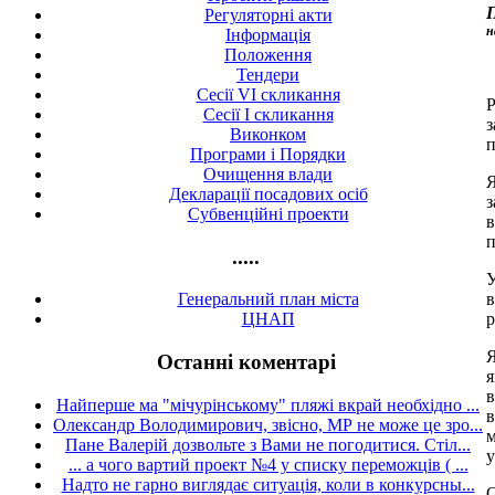
П
Регуляторні акти
н
Інформація
Положення
Тендери
Сесії VI скликання
Р
Сесії I скликання
з
Виконком
п
Програми і Порядки
Очищення влади
Я
Декларації посадових осіб
з
Субвенційні проекти
в
п
.....
У
в
Генеральний план міста
р
ЦНАП
Я
Останні коментарі
я
в
Найперше ма "мічурінському" пляжі вкрай необхідно ...
в
Олександр Володимирович, звісно, МР не може це зро...
м
Пане Валерій дозвольте з Вами не погодитися. Стіл...
у
... а чого вартий проект №4 у списку переможців ( ...
Надто не гарно виглядає ситуація, коли в конкурсны...
О