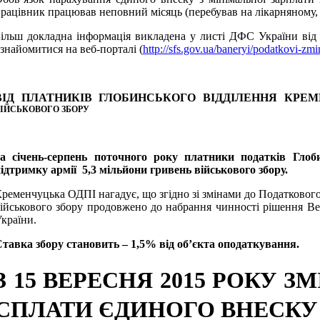
рацівник працював неповний місяць (перебував на лікарняному, у 
ільш докладна інформація викладена у листі ДФС України від
знайомитися на веб-порталі (
http://sfs.gov.ua/baneryi/podatkovi-zm
ВІД ПЛАТНИКІВ ГЛОБИНСЬКОГО ВІДДІЛЕННЯ КРЕ
ІЙСЬКОВОГО ЗБОРУ
За січень-серпень поточного року платники податків Гло
ідтримку армії 5,3 мільйон
и гривень військового збору.
ременчуцька ОДПІ нагадує, що згідно зі змінами до Податкового
ійськового збору продовжено до набрання чинності рішення В
країни.
тавка збору становить – 1,5% від об’єкта оподаткування.
З 15 ВЕРЕСНЯ 2015 РОКУ
СПЛАТИ ЄДИНОГО ВНЕСКУ