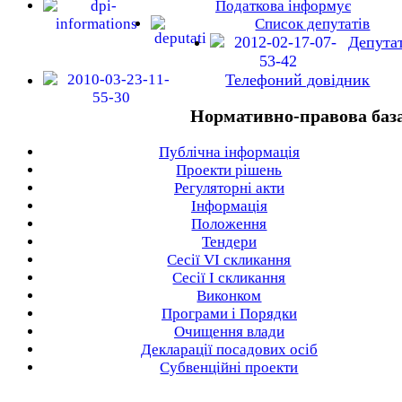
Податкова інформує
Список депутатів
Депута
Телефоний довідник
Нормативно-правова баз
Публічна інформація
Проекти рішень
Регуляторні акти
Інформація
Положення
Тендери
Сесії VI скликання
Сесії I скликання
Виконком
Програми і Порядки
Очищення влади
Декларації посадових осіб
Субвенційні проекти