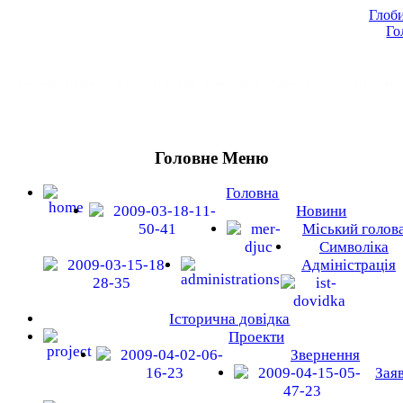
Глоби
Го
Головна
Новини
Міський голова
Символіка
Адміністрація
Історичн
Головне Меню
Головна
Новини
Міський голов
Символіка
Адміністрація
Історична довідка
Проекти
Звернення
Зая