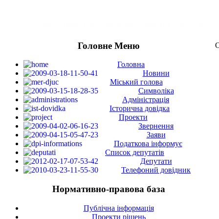
Головна
Новини
Міський голова
Символіка
Адміністрація
Головне Меню
О
Головна
Новини
Міський голова
Символіка
Адміністрація
Історична довідка
Проекти
Звернення
Заяви
Податкова інформує
Список депутатів
Депутати
Телефоний довідник
Нормативно-правова база
Публічна інформація
Проекти рішень