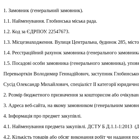
1. Замовник (генеральний замовник).
1.1. Найменування. Глобинська міська рада.
1.2. Код за ЄДРПОУ. 22547673.
1.3. Місцезнаходження. Вулиця Центральна, будинок 285, міст
1.4. Реєстраційний рахунок замовника (генерального замовник
1.5. Посадові особи замовника (генерального замовника), уповн
Перевьорткін Володимир Геннадійович, заступник Глобинського м
Сусід Олександр Михайлович, спеціаліст ІІ категорії юридичног
2. Розмір бюджетного призначення за кошторисом або очікувана в
3. Адреса веб-сайта, на якому замовником (генеральним замов
4. Інформація про предмет закупівлі.
4.1. Найменування предмета закупівлі. ДСТУ Б Д.1.1-1:2013 (Д
4.2. Кількість товарів або обсяг виконання робіт чи надання по