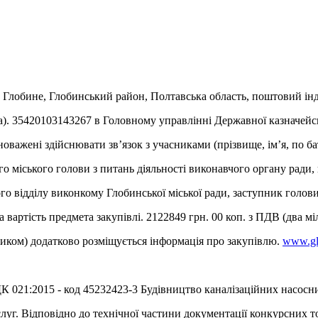
о Глобине, Глобинський район, Полтавська область, поштовий інд
а). 35420103143267 в Головному управлінні Державної казначейсь
оважені здійснювати зв’язок з учасниками (прізвище, ім’я, по бат
іського голови з питань діяльності виконавчого органу ради, гол
о відділу виконкому Глобинської міської ради, заступник голови к
артість предмета закупівлі. 2122849 грн. 00 коп. з ПДВ (два міль
ником) додатково розміщується інформація про закупівлю.
www.gl
К 021:2015 - код 45232423-3 Будівництво каналізаційних насосни
слуг. Відповідно до технічної частини документації конкурсних то