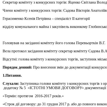
Секретар комітету з конкурсних торгів: Яценко Світлана Воло
Члени комітету з конкурсних торгів: Садова Вікторія Ан
Герасименко Ксенія Петрівна – спеціаліст II категорії
відділу комунального майна і закупівель виконкому Глобинської
Головував на засіданні комітету його голова Перевьорткін В.Г.
Вела протокол засідання комітету секретар комітету Садова В.А
Відсутні: голова комітету з конкурсних торгів, заступник міс
Порядок денний:
Про
внесення змін до документації конкурсн
1.Питання.
Слухали:
Заступника голови комітету з конкурсних торгів з о
додатоку № 5 «ІСТОТНІ УМОВИ ДОГОВОРУ» документації конкурс
«Термін: протягом 2016-2017 років.»
«Строк дії договору: до 31 грудня 2017 р. або до повного вико