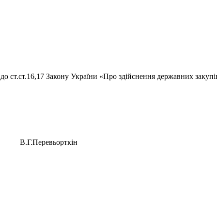
до ст.ст.16,17 Закону України «Про здійснення державних закупіве
Г.Перевьорткін