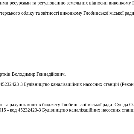
ними ресурсами та регулюванню земельних відносин виконкому Гл
о обліку та звітності виконкому Глобинської міської ради
ьорткін Володимир Геннадійович.
45232423-3 Будівництво каналізаційних насосних станцій (Рекон
послуг за рахунок коштів бюджету Глобинської міської ради Сусі
д 45232423-3 Будівництво каналізаційних насосних станцій (Ре