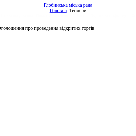
Глобинська міська рада
Головна
Тендери
Історична довідка
Проекти
Звернення
Заяви
Податкова інформує
Сп
голошення про проведення відкритих торгів