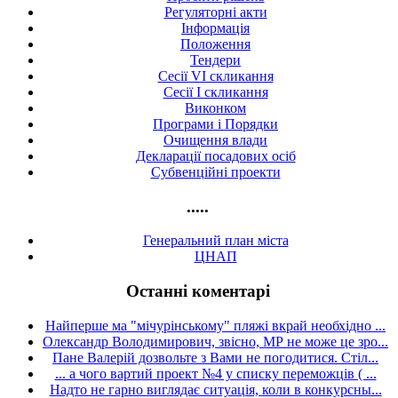
Регуляторні акти
Інформація
Положення
Тендери
Сесії VI скликання
Сесії I скликання
Виконком
Програми і Порядки
Очищення влади
Декларації посадових осіб
Субвенційні проекти
.....
Генеральний план міста
ЦНАП
Останні коментарі
Найперше ма "мічурінському" пляжі вкрай необхідно ...
Олександр Володимирович, звісно, МР не може це зро...
Пане Валерій дозвольте з Вами не погодитися. Стіл...
... а чого вартий проект №4 у списку переможців ( ...
Надто не гарно виглядає ситуація, коли в конкурсны...