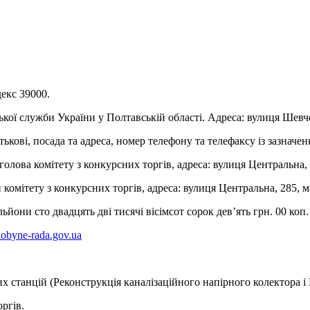
екс 39000.
кої служби України у Полтавській області. Адреса: вулиця Шевч
ькові, посада та адреса, номер телефону та телефаксу із зазначен
ова комітету з конкурсних торгів, адреса: вулиця Центральна, 28
омітету з конкурсних торгів, адреса: вулиця Центральна, 285, мі
йони сто двадцять дві тисячі вісімсот сорок дев’ять грн. 00 коп.
obyne-rada.gov.ua
х станцій (Реконструкція каналізаційного напірного колектора і 
ргів.