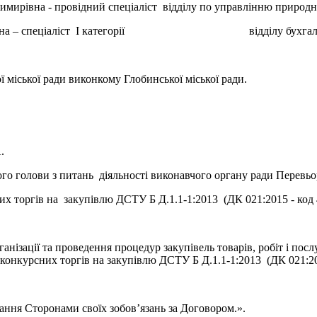
димирівна - провідний спеціаліст відділу по управлінню природ
атоліївна – спеціаліст І категорії відділу бухгалтерськог
 міської ради виконкому Глобинської міської ради.
.
ького голови з питань діяльності виконавчого органу ради Перев
их торгів на закупівлю ДСТУ Б Д.1.1-1:2013 (ДК 021:2015 - код 
рганізації та проведення процедур закупівель товарів, робіт і 
них торгів на закупівлю ДСТУ Б Д.1.1-1:2013 (ДК 021:2015 - ко
нання Сторонами своїх зобов’язань за Договором.».