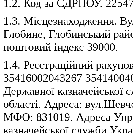
1.2. Код за ЄДРПОУ. 2254
1.3. Місцезнаходження. Ву
Глобине, Глобинський райо
поштовий індекс 39000.
1.4. Реєстраційний рахуно
35416002043267 354140040
Державної казначейської с
області. Адреса: вул.Шевче
МФО: 831019. Адреса Упр
казначейської служби Укра