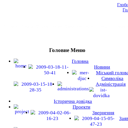
Глоби
Го
Головна
Новини
Міський голова
Символіка
Адміністрація
Історичн
Головне Меню
Головна
Новини
Міський голов
Символіка
Адміністрація
Історична довідка
Проекти
Звернення
Зая