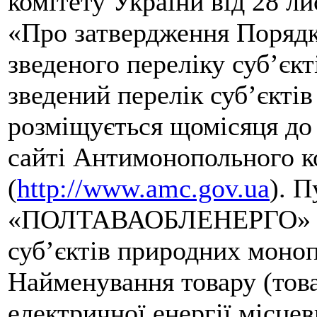
комітету України від 28 л
«Про затвердження Порядк
зведеного переліку суб’єк
зведений перелік суб’єкті
розміщується щомісяця до 
сайті Антимонопольного к
(
http://www.amc.gov.ua
). 
«ПОЛТАВАОБЛЕНЕРГО» вне
суб’єктів природних моноп
Найменування товару (това
електричної енергії місце