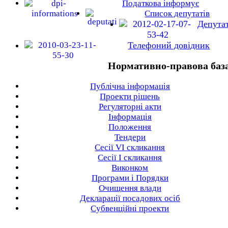
Податкова інформує
Список депутатів
Депута
Телефоний довідник
Нормативно-правова баз
Публічна інформація
Проекти рішень
Регуляторні акти
Інформація
Положення
Тендери
Сесії VI скликання
Сесії I скликання
Виконком
Програми і Порядки
Очищення влади
Декларації посадових осіб
Субвенційні проекти