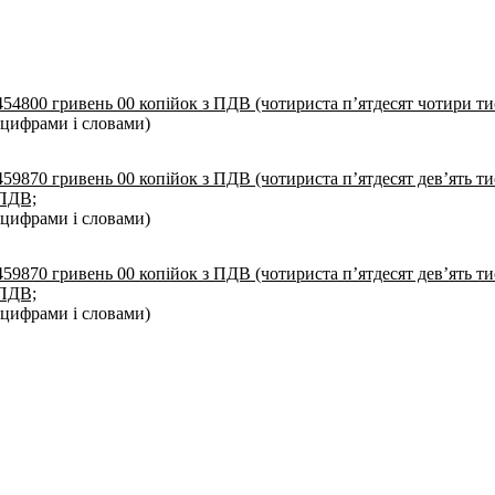
454800 гривень 00 копійок з ПДВ (чотириста п’ятдесят чотири ти
(цифрами і словами)
459870 гривень 00 копійок з ПДВ (чотириста п’ятдесят дев’ять тис
ПДВ;
(цифрами і словами)
459870 гривень 00 копійок з ПДВ (чотириста п’ятдесят дев’ять тис
ПДВ;
(цифрами і словами)