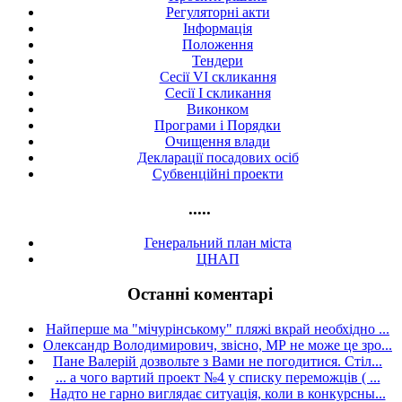
Регуляторні акти
Інформація
Положення
Тендери
Сесії VI скликання
Сесії I скликання
Виконком
Програми і Порядки
Очищення влади
Декларації посадових осіб
Субвенційні проекти
.....
Генеральний план міста
ЦНАП
Останні коментарі
Найперше ма "мічурінському" пляжі вкрай необхідно ...
Олександр Володимирович, звісно, МР не може це зро...
Пане Валерій дозвольте з Вами не погодитися. Стіл...
... а чого вартий проект №4 у списку переможців ( ...
Надто не гарно виглядає ситуація, коли в конкурсны...