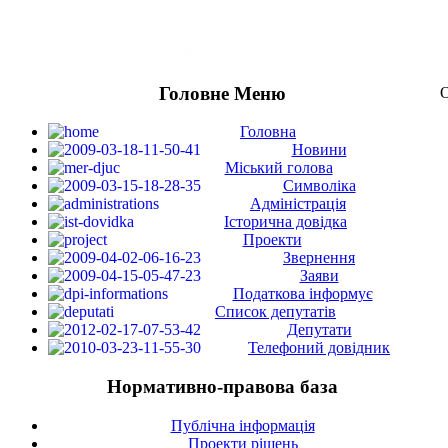
Головна
Новини
Міський голова
Символіка
Адміністрація
Головне Меню
О
Головна
Новини
Міський голова
Символіка
Адміністрація
Історична довідка
Проекти
Звернення
Заяви
Податкова інформує
Список депутатів
Депутати
Телефоний довідник
Нормативно-правова база
Публічна інформація
Проекти рішень