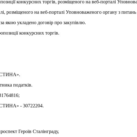
позиції конкурсних торгів, розміщеного на веб-порталі Уповнова
влі, розміщеного на веб-порталі Уповноваженого органу з питань
 за якою укладено договір про закупівлю.
ропозиції конкурсних торгів.
АСТИНА».
тника податків.
31764816;
СТИНА» - 30722204.
роспект Героїв Сталінграду,