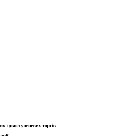
их і двоступеневих торгів
ації