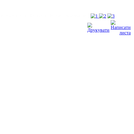
исок депутатів
Депутати
Телефоний довідник