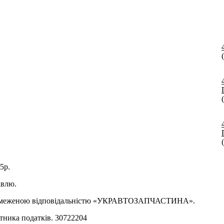
5р.
івлю.
о з обмеженою відповідальністю «УКРАВТОЗАПЧАСТИНА».
тника податків. 30722204