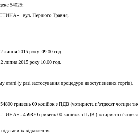
декс 54025;
ТИНА» - вул. Першого Травня,
22 липня 2015 року 09.00 год.
22 липня 2015 року 10.00 год.
му етапі (у разі застосування процедури двоступеневих торгів).
4800 гривень 00 копійок з ПДВ (чотириста п’ятдесят чотири тис
» - 459870 гривень 00 копійок з ПДВ (чотириста п’ятдесят дев
 підстави їх відхилення.