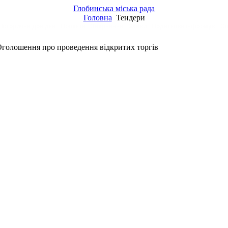
Глобинська міська рада
Головна
Тендери
Історична довідка
Проекти
Звернення
Заяви
Податкова інформує
Сп
голошення про проведення відкритих торгів