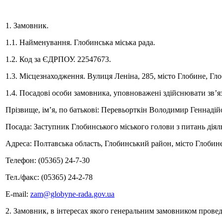
1. Замовник.
1.1. Найменування. Глобинська міська рада.
1.2. Код за ЄДРПОУ. 22547673.
1.3. Місцезнаходження. Вулиця Леніна, 285, місто Глобине, Гл
1.4. Посадові особи замовника, уповноважені здійснювати зв’яз
Прізвище, ім’я, по батькові: Перевьорткін Володимир Геннаді
Посада: Заступник Глобинського міського голови з питань діял
Адреса: Полтавська область, Глобинський район, місто Глобине
Телефон: (05365) 24-7-30
Тел./факс: (05365) 24-2-78
Е-mail:
zam@globyne-rada.gov.ua
2. Замовник, в інтересах якого генеральним замовником провед